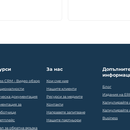
урси
За нас
Допълнит
информац
ess CRM – Видео обзор
Кои сме ние
Блог
ционалности
Нашите клиенти
Издания на ER
ическа документация
Ресурси за медиите
Калкулирайте ц
ментация за
Контакти
Калкулирайте ц
аботчици
Направете запитване
Business
етплейс
Нашите партньори
ал за обратна връзка