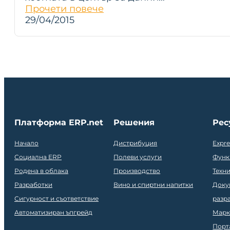
Прочети повече
29/04/2015
Платформа ERP.net
Решения
Рес
Начало
Дистрибуция
Expr
Социална ERP
Полеви услуги
Функ
Родена в облака
Производство
Техн
Разработки
Вино и спиртни напитки
Доку
Сигурност и съответствие
разр
Автоматизиран ъпгрейд
Марк
Порт