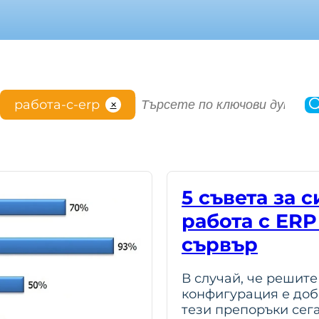
S
работа-с-erp
✕
e
a
r
c
h
5 съвета за 
работа с ERP
сървър
В случай, че решит
конфигурация е доб
тези препоръки сега