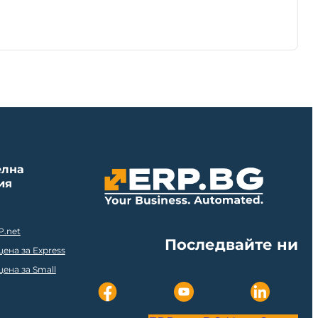
елна
ия
P.net
Последвайте ни
ена за Express
ена за Small