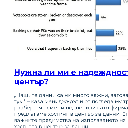
Нужна ли ми е надеждност
център?
„Нашите данни са ни много важни, затова
тук!“ – каза мениджърът и от погледа му 
разбере, че сме ги подценили като фирм
предлагаме хостинг в център за данни. Ет
важните предимства на използването на 
хостната в център за данни…