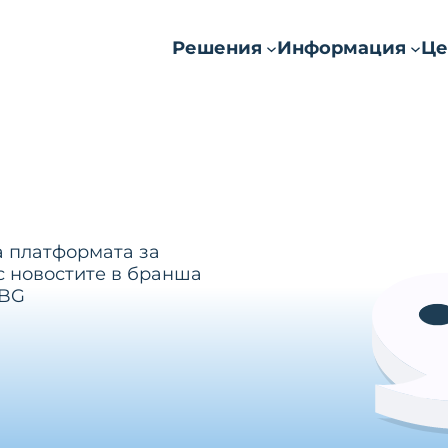
Решения
Информация
Це
а платформата за
с новостите в бранша
.BG