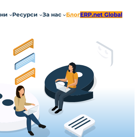
ни
Ресурси
За нас
Блог
ERP.net Global