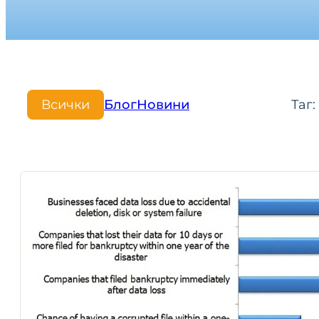
Всички
Блог
Новини
Таг: