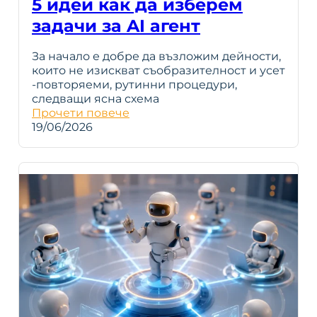
5 идеи как да изберем
задачи за AI агент
За начало е добре да възложим дейности,
които не изискват съобразителност и усет
-повторяеми, рутинни процедури,
следващи ясна схема
Прочети повече
19/06/2026