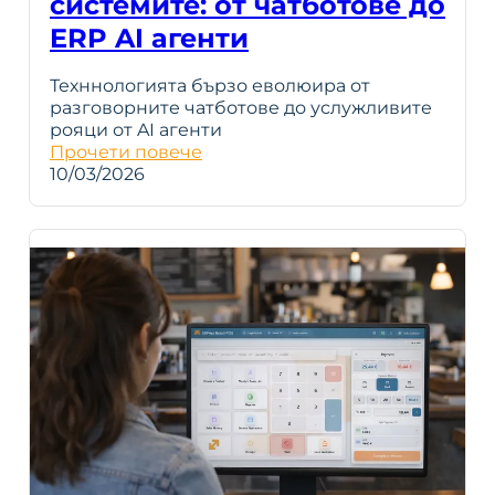
системите: от чатботове до
ERP AI агенти
Техннологията бързо еволюира от
разговорните чатботове до услужливите
рояци от AI агенти
Прочети повече
10/03/2026