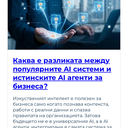
Каква е разликата между
популярните AI системи и
истинските AI агенти за
бизнеса?
Изкуственият интелект е полезен за
бизнеса само когато познава контекста,
работи с реални данни и спазва
правилата на организацията. Затова
бъдещето не е в универсалния AI, а в AI
агенти, интегрирани в самата система за