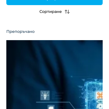
h
Сортиране
Препоръчано