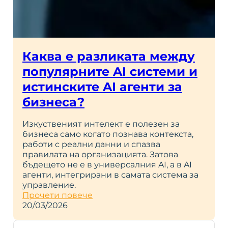
Каква е разликата между
популярните AI системи и
истинските AI агенти за
бизнеса?
Изкуственият интелект е полезен за
бизнеса само когато познава контекста,
работи с реални данни и спазва
правилата на организацията. Затова
бъдещето не е в универсалния AI, а в AI
агенти, интегрирани в самата система за
управление.
Прочети повече
20/03/2026