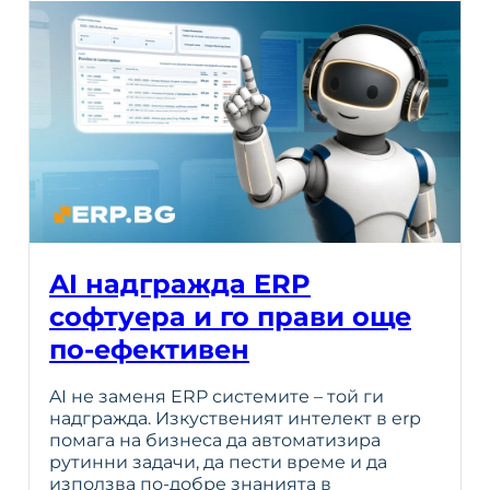
AI надгражда ERP
софтуера и го прави още
по-ефективен
AI не заменя ERP системите – той ги
надгражда. Изкуственият интелект в erp
помага на бизнеса да автоматизира
рутинни задачи, да пести време и да
използва по-добре знанията в