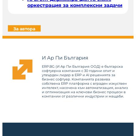
оркестрация за комплексни задачи
За автора
И Ар Пи България
ERP.BG (И Ар Пи България ООД) е българска
софтуерна компания с 30 години опит и
утвърден лидер в ERP и AI решенията за
бизнес софтуер. Компанията развива
собствена ERP платформа с вграден изкуствен
интелект, насочена към автоматизация, анализ
и оптимизация на ключови бизнес процеси в
компании от различни индустрии и мащаби.