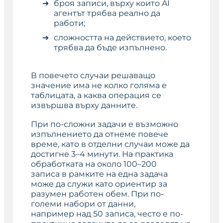
броя записи, върху които AI
агентът трябва реално да
работи;
сложността на действието, което
трябва да бъде изпълнено.
В повечето случаи решаващо
значение има не колко голяма е
таблицата, а каква операция се
извършва върху данните.
При по-сложни задачи е възможно
изпълнението да отнеме повече
време, като в отделни случаи може да
достигне 3–4 минути. На практика
обработката на около 100–200
записа в рамките на една задача
може да служи като ориентир за
разумен работен обем. При по-
големи набори от данни,
например над 50 записа, често е по-