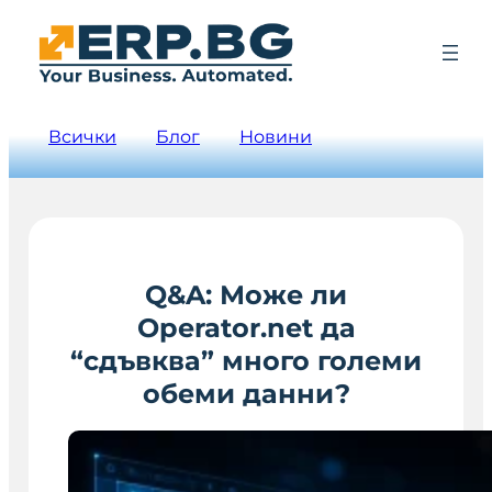
Всички
Блог
Новини
Q&A: Може ли
Operator.net да
“сдъвква” много големи
обеми данни?