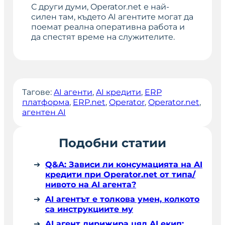
С други думи, Operator.net е най-
силен там, където AI агентите могат да
поемат реална оперативна работа и
да спестят време на служителите.
Тагове:
AI агенти
, 
AI кредити
, 
ERP
платформа
, 
ERP.net
, 
Operator
, 
Operator.net
, 
агентен AI
Подобни статии
Q&A: Зависи ли консумацията на AI
кредити при Operator.net от типа/
нивото на AI агента?
AI агентът е толкова умен, колкото
са инструкциите му
AI агент дирижира цял AI екип: