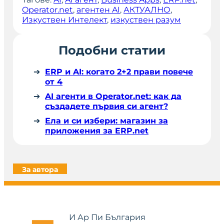
Operator.net
, 
агентен AI
, 
АКТУАЛНО
, 
Изкуствен Интелект
, 
изкуствен разум
Подобни статии
ERP и AI: когато 2+2 прави повече
от 4
AI агенти в Operator.net: как да
създадете първия си агент?
Ела и си избери: магазин за
приложения за ERP.net
За автора
И Ар Пи България