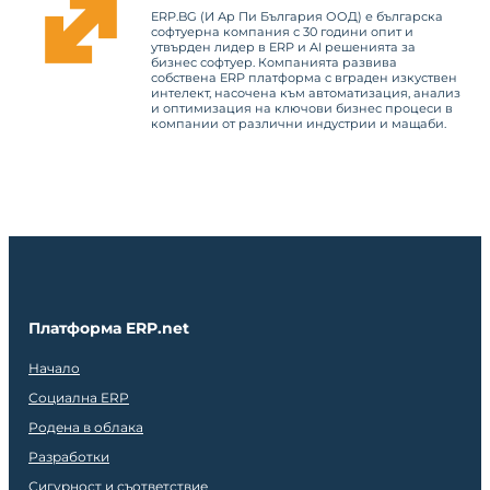
ERP.BG (И Ар Пи България ООД) е българска
софтуерна компания с 30 години опит и
утвърден лидер в ERP и AI решенията за
бизнес софтуер. Компанията развива
собствена ERP платформа с вграден изкуствен
интелект, насочена към автоматизация, анализ
и оптимизация на ключови бизнес процеси в
компании от различни индустрии и мащаби.
Платформа ERP.net
Начало
Социална ERP
Родена в облака
Разработки
Сигурност и съответствие