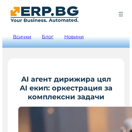
Всички
Блог
Новини
AI агент дирижира цял
AI екип: оркестрация за
комплексни задачи