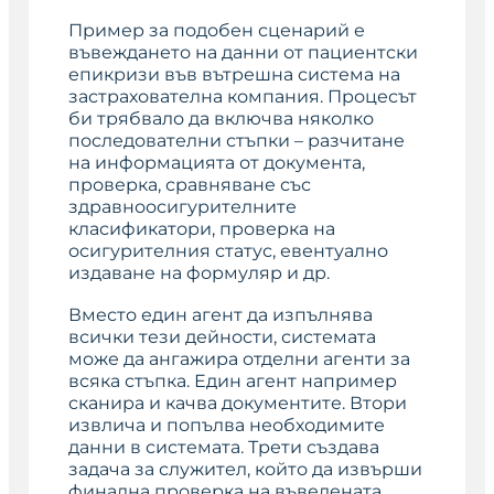
Пример за подобен сценарий е
въвеждането на данни от пациентски
епикризи във вътрешна система на
застрахователна компания. Процесът
би трябвало да включва няколко
последователни стъпки – разчитане
на информацията от документа,
проверка, сравняване със
здравноосигурителните
класификатори, проверка на
осигурителния статус, евентуално
издаване на формуляр и др.
Вместо един агент да изпълнява
всички тези дейности, системата
може да ангажира отделни агенти за
всяка стъпка. Един агент например
сканира и качва документите. Втори
извлича и попълва необходимите
данни в системата. Трети създава
задача за служител, който да извърши
финална проверка на въведената