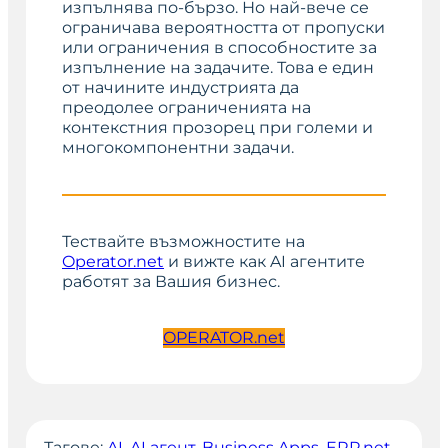
изпълнява по-бързо. Но най-вече се
ограничава вероятността от пропуски
или ограничения в способностите за
изпълнение на задачите. Това е един
от начините индустрията да
преодолее ограниченията на
контекстния прозорец при големи и
многокомпонентни задачи.
Тествайте възможностите на
Operator.net
и вижте как AI агентите
работят за Вашия бизнес.
OPERATOR.net
Тагове:
AI
, 
AI агент
, 
Business Apps
, 
ERP.net
, 