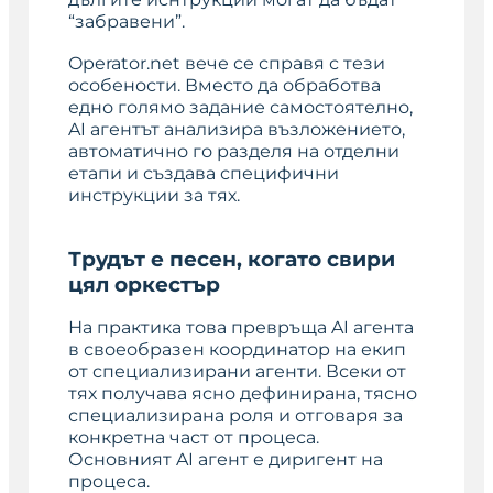
“забравени”.
Operator.net вече се справя с тези
особености. Вместо да обработва
едно голямо задание самостоятелно,
AI агентът анализира възложението,
автоматично го разделя на отделни
етапи и създава специфични
инструкции за тях.
Трудът е песен, когато свири
цял оркестър
На практика това превръща AI агента
в своеобразен координатор на екип
от специализирани агенти. Всеки от
тях получава ясно дефинирана, тясно
специализирана роля и отговаря за
конкретна част от процеса.
Основният AI агент е диригент на
процеса.