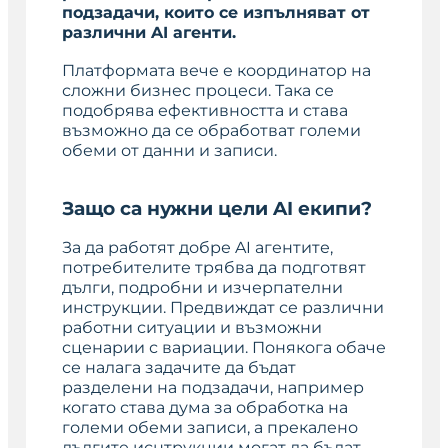
подзадачи, които се изпълняват от
различни AI агенти.
Платформата вече е координатор на
сложни бизнес процеси. Така се
подобрява ефективността и става
възможно да се обработват големи
обеми от данни и записи.
Защо са нужни цели AI екипи?
За да работят добре AI агентите,
потребителите трябва да подготвят
дълги, подробни и изчерпателни
инструкции. Предвиждат се различни
работни ситуации и възможни
сценарии с вариации. Понякога обаче
се налага задачите да бъдат
разделени на подзадачи, например
когато става дума за обработка на
големи обеми записи, а прекалено
дългите иснтрукции могат да бъдат