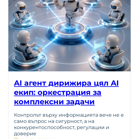
AI агент дирижира цял AI
екип: оркестрация за
комплексни задачи
Контролът върху информацията вече не е
само въпрос на сигурност, а на
конкурентоспособност, регулации и
доверие