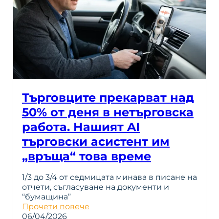
Търговците прекарват над
50% от деня в нетърговска
работа. Нашият AI
търговски асистент им
„връща“ това време
1/3 до 3/4 от седмицата минава в писане на
отчети, съгласуване на документи и
“бумащина”
Прочети повече
06/04/2026