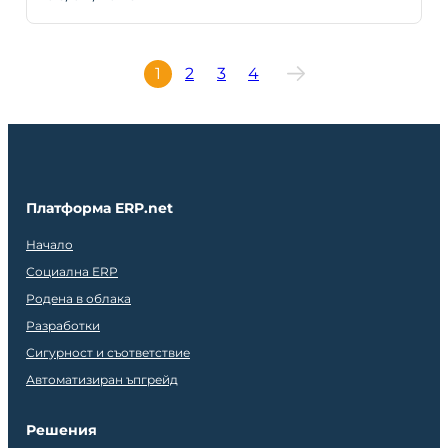
1
2
3
4
Платформа ERP.net
Начало
Социална ERP
Родена в облака
Разработки
Сигурност и съответствие
Автоматизиран ъпгрейд
Решения