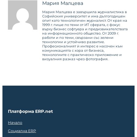
Мария Малцева
Мария Малцева е завършила журналистика в
Софийския университет и има дългогодишен
опит като технологичен журналист. От края на
1999 г. пише по теми от ИТ сферата, с фокус
върху бизнес софтуера и предизвикателствата
на информационното общество. От 2009 г.
работи и по теми, свързани със зелени
технологии и устойчиво развитие.
Професионалният ѝ интерес е насочен към
комуникацията с хора от бизнеса,
технологиите с практическо приложение и
визуалния разказ чрез фотография.
Платформа ERP.net
Начало
Социална ERP