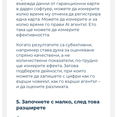
въвежда данни от гаранционни карти
в даден софтуер, можете да измерите
колко време му отнема да регистрира
една карта. Можете да измерите и за
колко време го прави AI агентът. Ето
така ще можете да измерите
ефективността.
Когато резултатите са субективни,
например става дума за оценяване
спрямо качествени, а не
количествени показатели, по-трудно
ще измерите ефекта. Затова
подберете дейности, при които
можете да запишете с цифри как го
върши човекът, как го върши агентът –
и да оцените разликата.
5. Започнете с малко, след това
разширете