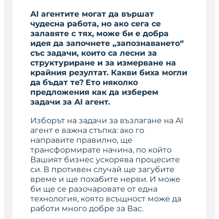
AI агентите могат да вършат
чудесна работа, но ако сега се
залавяте с тях, може би е добра
идея да започнете „запознаването“
със задачи, които са лесни за
структуриране и за измерване на
крайния резултат. Какви биха могли
да
бъдат те?
Ето няколко
предложения как да изберем
задачи за AI агент.
Изборът на задачи за възлагане на AI
агент e важна стъпка: ако го
направите правилно, ще
трансформирате начина, по който
Вашият бизнес ускорява процесите
си. В противен случай ще загубите
време и ще похабите нерви. И може
би ще се разочаровате от една
технология, която всъщност може да
работи много добре за Вас.