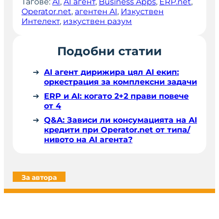
Тагове:
AI
, 
AI агент
, 
Business Apps
, 
ERP.net
, 
Operator.net
, 
агентен AI
, 
Изкуствен
Интелект
, 
изкуствен разум
Подобни статии
AI агент дирижира цял AI екип:
оркестрация за комплексни задачи
ERP и AI: когато 2+2 прави повече
от 4
Q&A: Зависи ли консумацията на AI
кредити при Operator.net от типа/
нивото на AI агента?
За автора