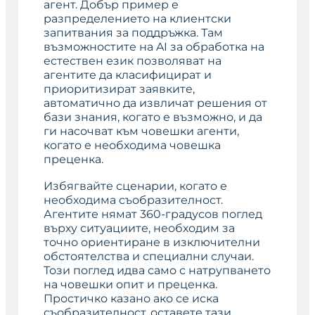
агент. Добър пример е
разпределението на клиентски
запитвания за поддръжка. Там
възможностите на AI за обработка на
естествен език позволяват на
агентите да класифицират и
приоритизират заявките,
автоматично да извличат решения от
бази знания, когато е възможно, и да
ги насочват към човешки агенти,
когато е необходима човешка
преценка.
Избягвайте сценарии, когато е
необходима съобразителност.
Агентите нямат 360-градусов поглед
върху ситуациите, необходим за
точно ориентиране в изключителни
обстоятелства и специални случаи.
Този поглед идва само с натрупването
на човешки опит и преценка.
Простичко казано ако се иска
съобразителност, оставете тази