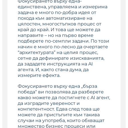
Фокусирането върху една-
единствена, управляема и измерима
задача е много по-добра идея от
похода към автоматизиране на
цялостен, многостъпков процес от
край до край. И това ще можете да
направите – но на първо време
подберете по-семпли задачи. По този
начин е много по-лесно да очертаете
“архитектурата” на целия процес,
сетне да дефинирате изискванията,
да зададете инструкцията на AI
агента. И, както стана дума, да
измерите ефекта.
Фокусирането върху една „бърза
победа“ ви позволява да разберете
какво можете да постигнете с AI агент,
да изградите увереност и
компетентност. Едва след това ще
можете да пристъпите към такива
случаи на употреба, които обхващат
множество бизнес процеси или