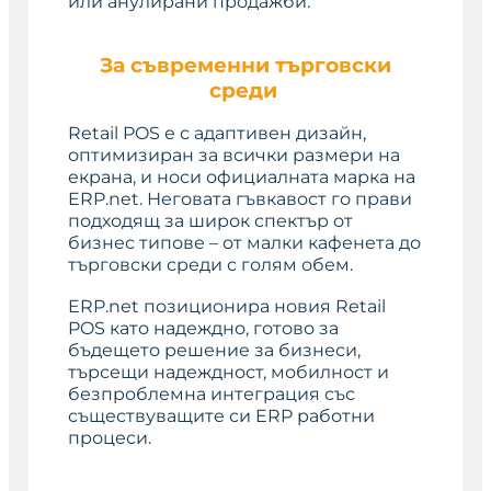
или анулирани продажби.
За съвременни търговски
среди
Retail POS е с адаптивен дизайн,
оптимизиран за всички размери на
екрана, и носи официалната марка на
ERP.net. Неговата гъвкавост го прави
подходящ за широк спектър от
бизнес типове – от малки кафенета до
търговски среди с голям обем.
ERP.net позиционира новия Retail
POS като надеждно, готово за
бъдещето решение за бизнеси,
търсещи надеждност, мобилност и
безпроблемна интеграция със
съществуващите си ERP работни
процеси.