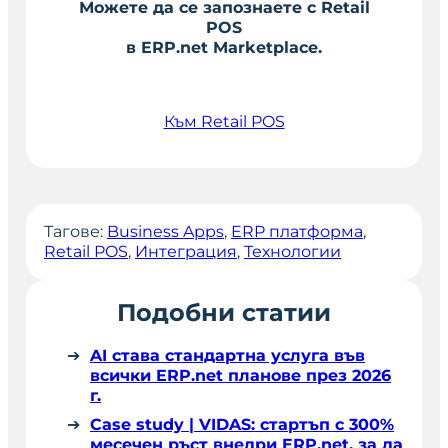
Можете да се запознаете с Retail
POS
в
ERP.net Marketplace.
Към Retail POS
Тагове:
Business Apps
, 
ERP платформа
, 
Retail POS
, 
Интеграция
, 
Технологии
Подобни статии
AI става стандартна услуга във
всички ERP.net планове през 2026
г.
Case study | VIDAS: стартъп с 300%
месечен ръст внедри ERP.net, за да