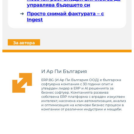
управлява бъдещето си
Просто снимай фактурата – с
Ingest
За автора
И Ар Пи България
ERP.BG (И Ар Пи България ООД) е българска
софтуерна компания с 30 години опит и
утвърден лидер в ERP и AI решенията за
бизнес софтуер. Компанията развива
собствена ERP платформа с вграден изкуствен
интелект, насочена към автоматизация, анализ
и оптимизация на ключови бизнес процеси в
компании от различни индустрии и мащаби.