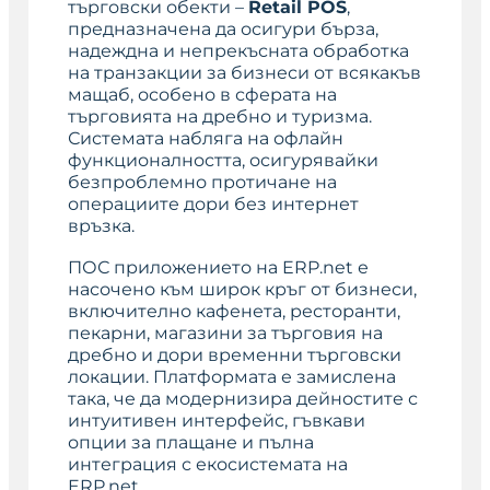
търговски обекти –
Retail POS
,
предназначена да осигури бърза,
надеждна и непрекъсната обработка
на транзакции за бизнеси от всякакъв
мащаб, особено в сферата на
търговията на дребно и туризма.
Системата набляга на офлайн
функционалността, осигурявайки
безпроблемно протичане на
операциите дори без интернет
връзка.
ПОС приложението на ERP.net е
насочено към широк кръг от бизнеси,
включително кафенета, ресторанти,
пекарни, магазини за търговия на
дребно и дори временни търговски
локации. Платформата е замислена
така, че да модернизира дейностите с
интуитивен интерфейс, гъвкави
опции за плащане и пълна
интеграция с екосистемата на
ERP.net.